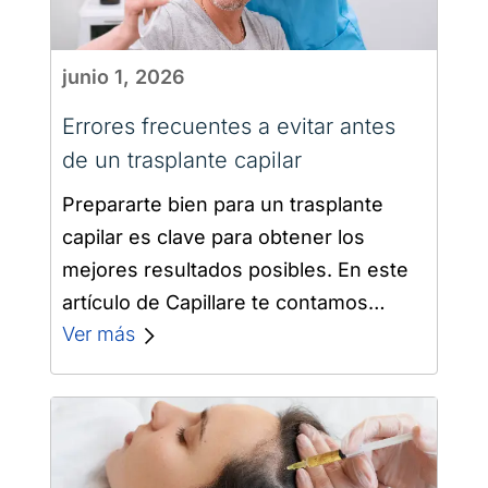
junio 1, 2026
Errores frecuentes a evitar antes
de un trasplante capilar
Prepararte bien para un trasplante
capilar es clave para obtener los
mejores resultados posibles. En este
artículo de Capillare te contamos
cuáles son los errores antes de un
Ver más
trasplante capilar…