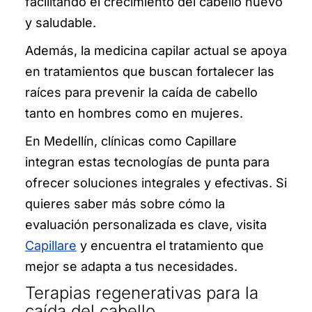
facilitando el crecimiento del cabello nuevo
Plasma para el cabello
y saludable.
Además, la medicina capilar actual se apoya
Mesoterapia capilar
en tratamientos que buscan fortalecer las
Biopsia capilar
raíces para prevenir la caída de cabello
tanto en hombres como en mujeres.
Tricólogo
En Medellín, clínicas como Capillare
Tricopat
integran estas tecnologías de punta para
ofrecer soluciones integrales y efectivas. Si
Contacto
quieres saber más sobre cómo la
English
evaluación personalizada es clave, visita
Capillare
y encuentra el tratamiento que
mejor se adapta a tus necesidades.
Terapias regenerativas para la
caída del cabello