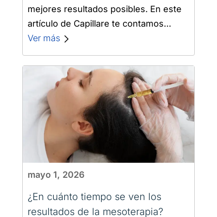
mejores resultados posibles. En este
artículo de Capillare te contamos
cuáles son los errores antes de un
Ver más
trasplante capilar…
mayo 1, 2026
¿En cuánto tiempo se ven los
resultados de la mesoterapia?