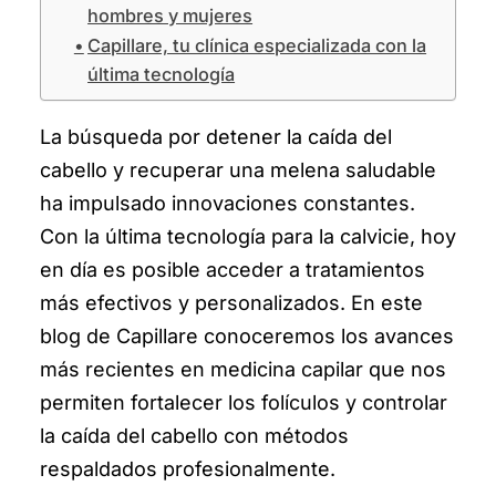
Mesoterapia capilar
hombres y mujeres
Capillare, tu clínica especializada con la
Biopsia capilar
última tecnología
Tricólogo
La búsqueda por detener la caída del
cabello y recuperar una melena saludable
Tricopat
ha impulsado innovaciones constantes.
Contacto
Con la última tecnología para la calvicie, hoy
en día es posible acceder a tratamientos
English
más efectivos y personalizados. En este
blog de Capillare conoceremos los avances
más recientes en medicina capilar que nos
Inicio
permiten fortalecer los folículos y controlar
Nosotros
la caída del cabello con métodos
respaldados profesionalmente.
Capillare