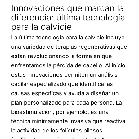
Innovaciones que marcan la
Preguntas frecuentes
diferencia: última tecnología
para la calvicie
Blog
La última tecnología para la calvicie incluye
una variedad de terapias regenerativas que
Testimonios
están revolucionando la forma en que
Microimplante capilar
enfrentamos la pérdida de cabello. Al inicio,
estas innovaciones permiten un análisis
Implante capilar
capilar especializado que identifica las
causas específicas y ayuda a diseñar un
Implante de barba
plan personalizado para cada persona. La
bioestimulación, por ejemplo, es una
Implante de cejas
técnica mínimamente invasiva que reactiva
Servicios
la actividad de los folículos pilosos,